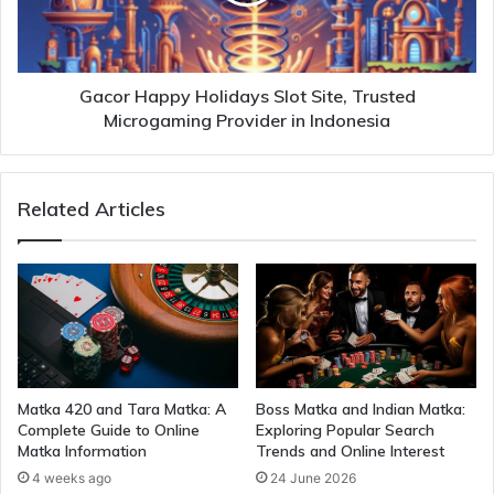
Gacor Happy Holidays Slot Site, Trusted
Microgaming Provider in Indonesia
Related Articles
Matka 420 and Tara Matka: A
Boss Matka and Indian Matka:
Complete Guide to Online
Exploring Popular Search
Matka Information
Trends and Online Interest
4 weeks ago
24 June 2026