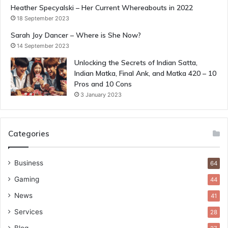
Heather Specyalski – Her Current Whereabouts in 2022
18 September 2023
Sarah Joy Dancer – Where is She Now?
14 September 2023
Unlocking the Secrets of Indian Satta,
Indian Matka, Final Ank, and Matka 420 – 10
Pros and 10 Cons
3 January 2023
Categories
Business
64
Gaming
44
News
41
Services
28
Blog