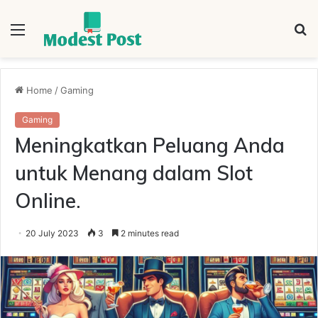
Menu
S
fo
Home
/
Gaming
Gaming
Meningkatkan Peluang Anda
untuk Menang dalam Slot
Online.
20 July 2023
3
2 minutes read