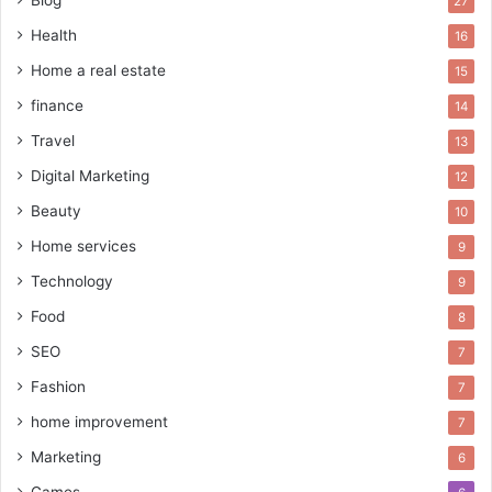
27
Health
16
Home a real estate
15
finance
14
Travel
13
Digital Marketing
12
Beauty
10
Home services
9
Technology
9
Food
8
SEO
7
Fashion
7
home improvement
7
Marketing
6
Games