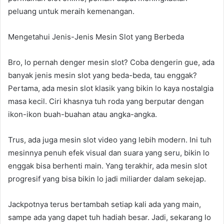
peluang untuk meraih kemenangan.
Mengetahui Jenis-Jenis Mesin Slot yang Berbeda
Bro, lo pernah denger mesin slot? Coba dengerin gue, ada
banyak jenis mesin slot yang beda-beda, tau enggak?
Pertama, ada mesin slot klasik yang bikin lo kaya nostalgia
masa kecil. Ciri khasnya tuh roda yang berputar dengan
ikon-ikon buah-buahan atau angka-angka.
Trus, ada juga mesin slot video yang lebih modern. Ini tuh
mesinnya penuh efek visual dan suara yang seru, bikin lo
enggak bisa berhenti main. Yang terakhir, ada mesin slot
progresif yang bisa bikin lo jadi miliarder dalam sekejap.
Jackpotnya terus bertambah setiap kali ada yang main,
sampe ada yang dapet tuh hadiah besar. Jadi, sekarang lo