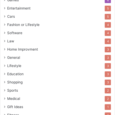
6
Entertainment
5
Cars
5
Fashion or Lifestyle
4
Software
4
Law
4
Home Improvment
3
General
3
Lifestyle
3
Education
3
Shopping
3
Sports
2
Medical
2
Gift Ideas
1
Fitness