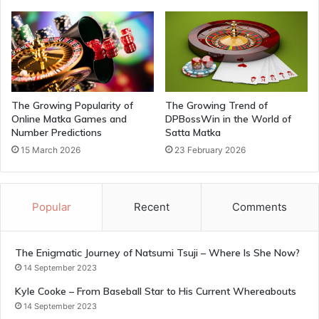
The Growing Popularity of
The Growing Trend of
Online Matka Games and
DPBossWin in the World of
Number Predictions
Satta Matka
15 March 2026
23 February 2026
Popular
Recent
Comments
The Enigmatic Journey of Natsumi Tsuji – Where Is She Now?
14 September 2023
Kyle Cooke – From Baseball Star to His Current Whereabouts
14 September 2023