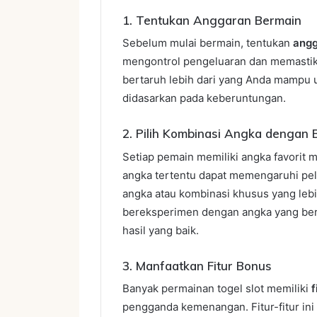
1. Tentukan Anggaran Bermain
Sebelum mulai bermain, tentukan
angg
mengontrol pengeluaran dan memastik
bertaruh lebih dari yang Anda mampu u
didasarkan pada keberuntungan.
2. Pilih Kombinasi Angka dengan B
Setiap pemain memiliki angka favorit m
angka tertentu dapat memengaruhi pe
angka atau kombinasi khusus yang le
bereksperimen dengan angka yang ber
hasil yang baik.
3. Manfaatkan Fitur Bonus
Banyak permainan togel slot memiliki
f
pengganda kemenangan. Fitur-fitur in