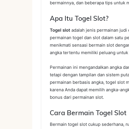
bermainnya, dan beberapa tips untuk
Apa Itu Togel Slot?
Togel slot
adalah jenis permainan judi
permainan togel dan slot dalam satu p
menikmati sensasi bermain slot denga
angka tertentu memiliki peluang unt
Permainan ini mengandalkan angka dan
tetapi dengan tampilan dan sistem put
permainan berbasis angka, togel slo
karena Anda dapat memilih angka-angka 
bonus dari permainan slot.
Cara Bermain Togel Slot
Bermain togel slot cukup sederhana, 