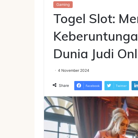
Gaming
Togel Slot: 
Keberuntunga
Dunia Judi Onl
4 November 2024
Share
Facebook
Twitter