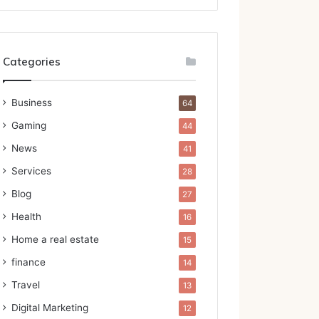
Categories
Business
64
Gaming
44
News
41
Services
28
Blog
27
Health
16
Home a real estate
15
finance
14
Travel
13
Digital Marketing
12