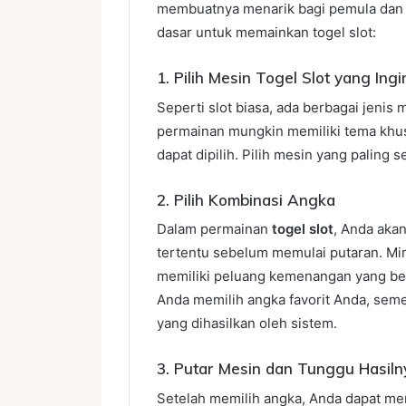
membuatnya menarik bagi pemula dan 
dasar untuk memainkan togel slot:
1. Pilih Mesin Togel Slot yang In
Seperti slot biasa, ada berbagai jenis 
permainan mungkin memiliki tema khusu
dapat dipilih. Pilih mesin yang paling 
2. Pilih Kombinasi Angka
Dalam permainan
togel slot
, Anda aka
tertentu sebelum memulai putaran. Mir
memiliki peluang kemenangan yang be
Anda memilih angka favorit Anda, sem
yang dihasilkan oleh sistem.
3. Putar Mesin dan Tunggu Hasiln
Setelah memilih angka, Anda dapat m