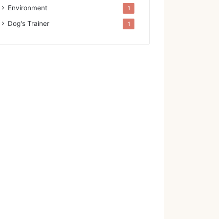
Environment
1
Dog's Trainer
1