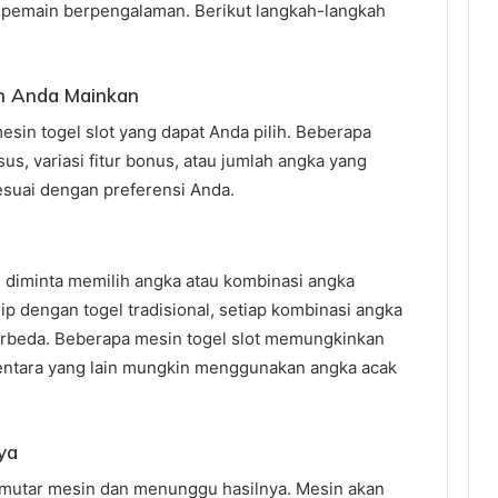
pemain berpengalaman. Berikut langkah-langkah
gin Anda Mainkan
mesin togel slot yang dapat Anda pilih. Beberapa
s, variasi fitur bonus, atau jumlah angka yang
sesuai dengan preferensi Anda.
n diminta memilih angka atau kombinasi angka
ip dengan togel tradisional, setiap kombinasi angka
rbeda. Beberapa mesin togel slot memungkinkan
entara yang lain mungkin menggunakan angka acak
ya
emutar mesin dan menunggu hasilnya. Mesin akan