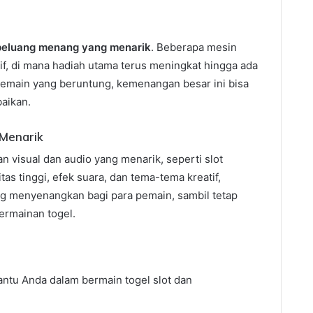
peluang menang yang menarik
. Beberapa mesin
if, di mana hadiah utama terus meningkat hingga ada
main yang beruntung, kemenangan besar ini bisa
baikan.
 Menarik
 visual dan audio yang menarik, seperti slot
as tinggi, efek suara, dan tema-tema kreatif,
g menyenangkan bagi para pemain, sambil tetap
ermainan togel.
ntu Anda dalam bermain togel slot dan